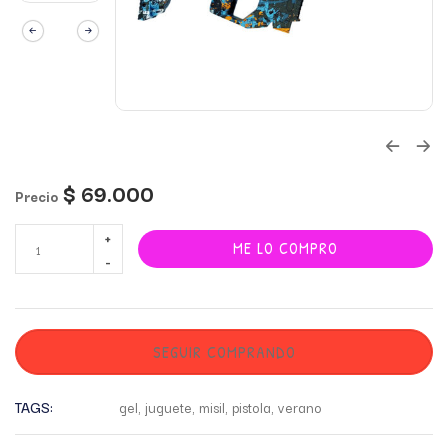
$
69.000
Precio
ME LO COMPRO
SEGUIR COMPRANDO
TAGS:
gel
,
juguete
,
misil
,
pistola
,
verano