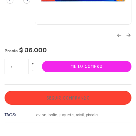
$
36.000
Precio
ME LO COMPRO
SEGUIR COMPRANDO
TAGS:
avion
,
balin
,
juguete
,
misil
,
pistola