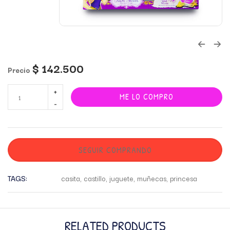
$
142.500
Precio
ME LO COMPRO
SEGUIR COMPRANDO
TAGS:
casita
,
castillo
,
juguete
,
muñecas
,
princesa
RELATED PRODUCTS