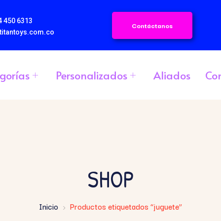
4 450 6313
Contáctanos
titantoys.com.co
gorías
Personalizados
Aliados
Co
SHOP
Inicio
Productos etiquetados “juguete”