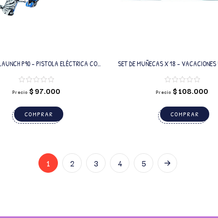
LAUNCH P90 – PISTOLA ELÉCTRICA CON
SET DE MUÑECAS X 18 – VACACIONES
BALINES DE GEL
6 MOTIVOS
$
97.000
$
108.000
Precio
Precio
COMPRAR
COMPRAR
1
2
3
4
5