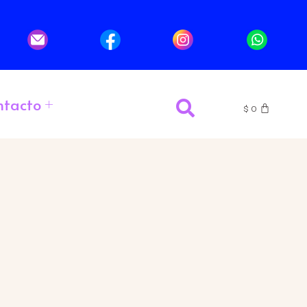
ntacto
$
0