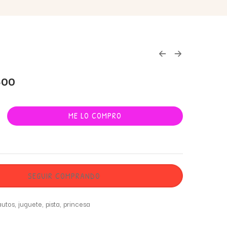
500
ME LO COMPRO
SEGUIR COMPRANDO
autos
,
juguete
,
pista
,
princesa