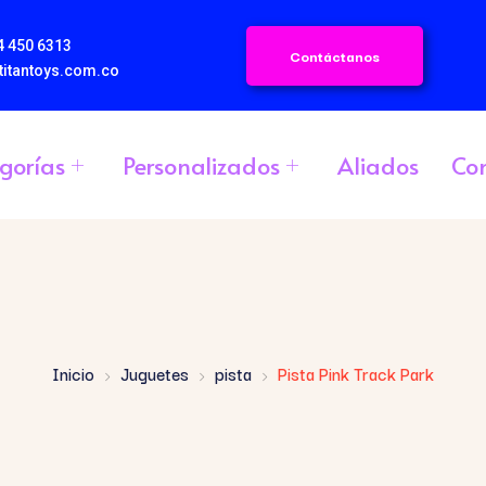
4 450 6313
Contáctanos
titantoys.com.co
gorías
Personalizados
Aliados
Co
Inicio
Juguetes
pista
Pista Pink Track Park