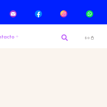
ntacto
$
0