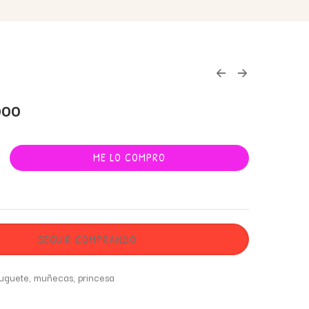
000
ME LO COMPRO
SEGUIR COMPRANDO
juguete
,
muñecas
,
princesa