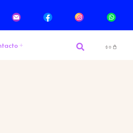
ntacto
$
0