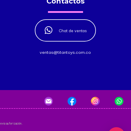
Contactos
Chat de ventas
ventas@titantoys.com.co
evia autorización.