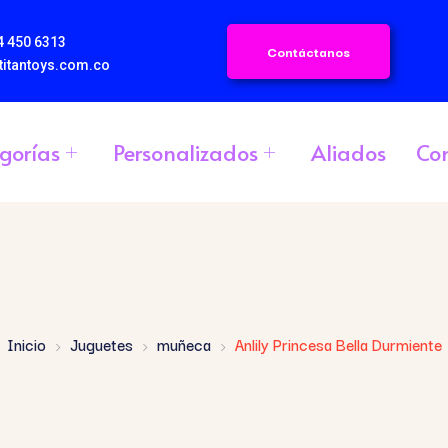
4 450 6313
Contáctanos
titantoys.com.co
gorías
Personalizados
Aliados
Co
Inicio
Juguetes
muñeca
Anlily Princesa Bella Durmiente