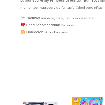
La
muñeca Anlily Princess Dress
de
Titan Toys
luc
momentos mágicos y de fantasía. Ideal para niñas
Incluye:
muñeca, tiara, velo y accesorios.
Edad recomendada:
3+ años.
Colección:
Anlily Princess.