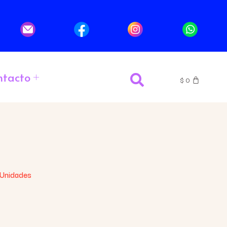
ntacto
$
0
 Unidades