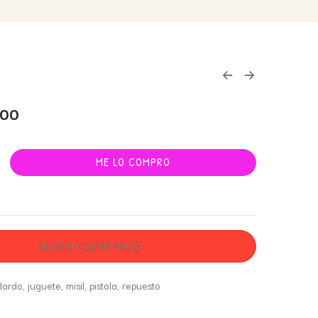
000
ME LO COMPRO
SEGUIR COMPRANDO
dardo
,
juguete
,
misil
,
pistola
,
repuesto