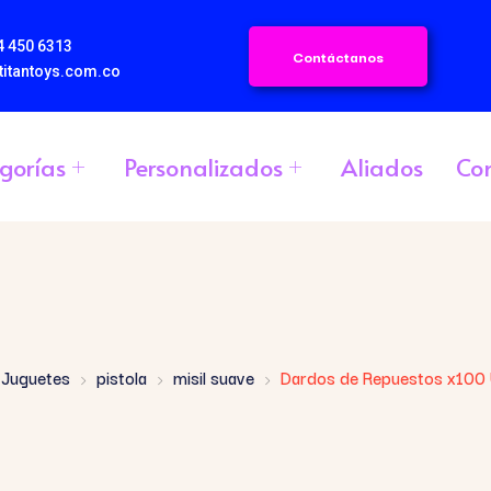
4 450 6313
Contáctanos
titantoys.com.co
gorías
Personalizados
Aliados
Co
Juguetes
pistola
misil suave
Dardos de Repuestos x100