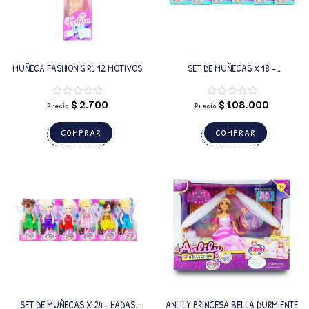
MUÑECA FASHION GIRL 12 MOTIVOS
SET DE MUÑECAS X 18 –
VACACIONES DE VERANO 6
MOTIVOS
$
2.700
$
108.000
Precio
Precio
COMPRAR
COMPRAR
SET DE MUÑECAS X 24 – HADAS
ANLILY PRINCESA BELLA DURMIENTE