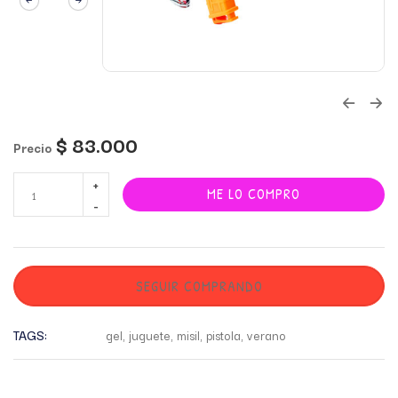
$
83.000
Precio
ME LO COMPRO
SEGUIR COMPRANDO
TAGS:
gel
,
juguete
,
misil
,
pistola
,
verano