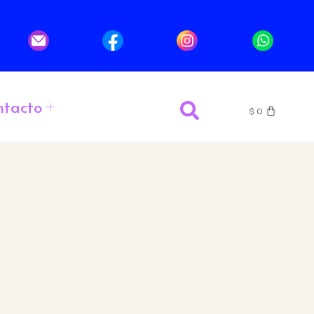
ntacto
$
0