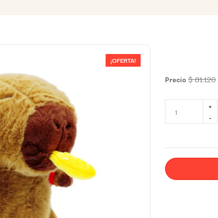
¡OFERTA!
$
81.120
Precio