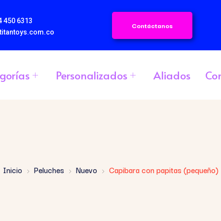
4 450 6313
Contáctanos
titantoys.com.co
gorías
Personalizados
Aliados
Co
Inicio
Peluches
Nuevo
Capibara con papitas (pequeño)