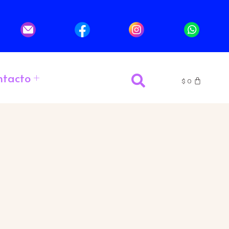
ntacto
$
0