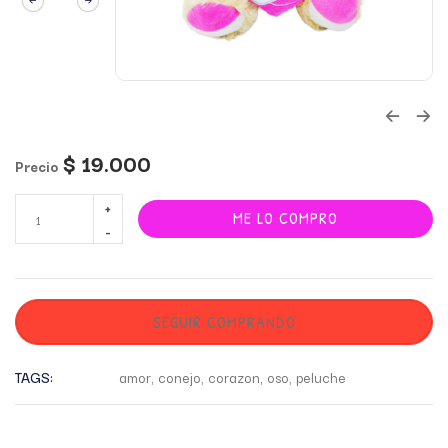
$
19.000
Precio
ME LO COMPRO
SEGUIR COMPRANDO
TAGS:
amor
,
conejo
,
corazon
,
oso
,
peluche