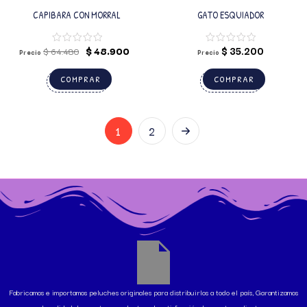
CAPIBARA CON MORRAL
GATO ESQUIADOR
$
48.900
$
35.200
$
64.480
Precio
Precio
COMPRAR
COMPRAR
1
2
Fabricamos e importamos peluches originales para distribuirlos a todo el país, Garantizamos