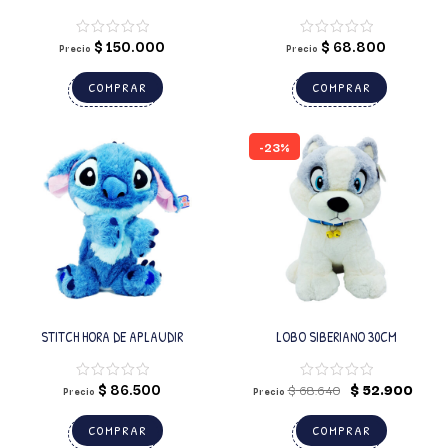
COLECCIONABLE CON MOVIMIENTO,
RESPIRACIÓN
LUCES Y SONIDO X 12 UNIDADES
$
150.000
$
68.800
Precio
Precio
COMPRAR
COMPRAR
-23%
STITCH HORA DE APLAUDIR
LOBO SIBERIANO 30CM
$
86.500
$
52.900
$
68.640
Precio
Precio
COMPRAR
COMPRAR