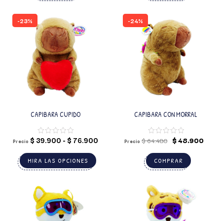
-23%
-24%
CAPIBARA CUPIDO
CAPIBARA CON MORRAL
$
39.900
-
$
76.900
$
48.900
$
64.480
Precio
Precio
MIRA LAS OPCIONES
COMPRAR