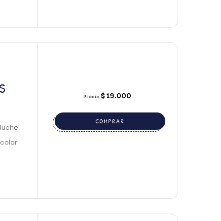
S
$
19.000
Precio
COMPRAR
luche
color