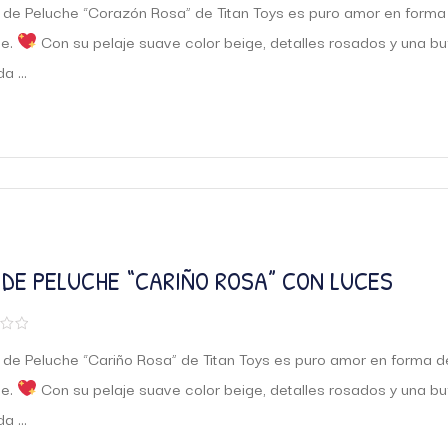
 de Peluche “Corazón Rosa” de Titan Toys es puro amor en forma
he.
Con su pelaje suave color beige, detalles rosados y una b
a ...
 DE PELUCHE “CARIÑO ROSA” CON LUCES
 de Peluche “Cariño Rosa” de Titan Toys es puro amor en forma d
he.
Con su pelaje suave color beige, detalles rosados y una b
a ...