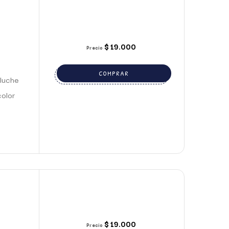
$
19.000
Precio
COMPRAR
luche
color
$
19.000
Precio