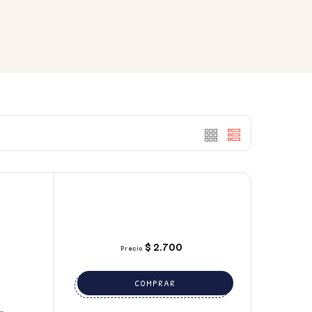
$
2.700
Precio
COMPRAR
o