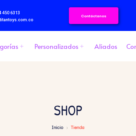
4 450 6313
Contáctanos
titantoys.com.co
gorías
Personalizados
Aliados
Co
SHOP
Inicio
Tienda