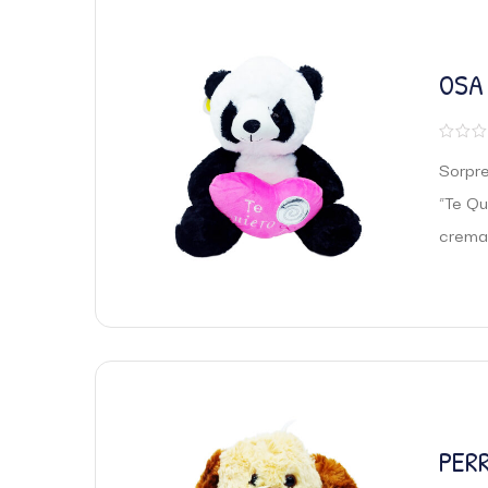
OSA
Sorpre
“Te Qu
crema 
PERR