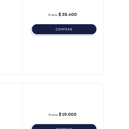
$
38.400
Precio
COMPRAR
$
19.000
Precio
COMPRAR