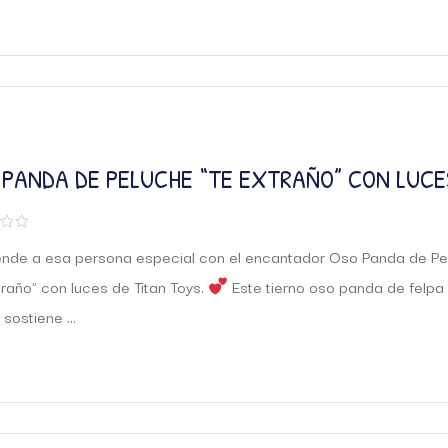
 PANDA DE PELUCHE “TE EXTRAÑO” CON LUCE
nde a esa persona especial con el encantador Oso Panda de Pe
traño” con luces de Titan Toys.
Este tierno oso panda de felpa 
sostiene ...