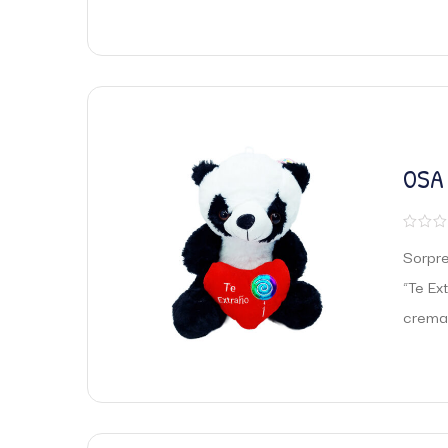
OSA
Sorpre
“Te Ex
crema 