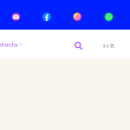
ntacto
$
0