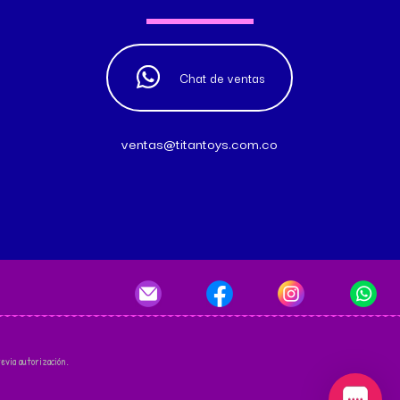
Chat de ventas
ventas@titantoys.com.co
evia autorización.