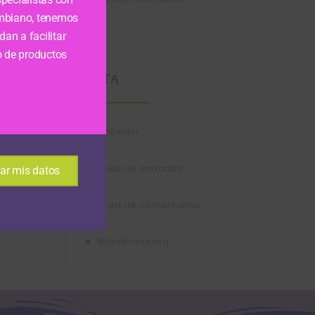
mbiano, tenemos
an a facilitar
o de productos
META
Acceder
Feed de entradas
ar mis datos
Feed de comentarios
WordPress.org