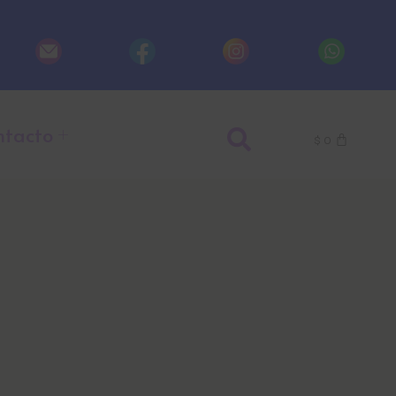
ntacto
$
0