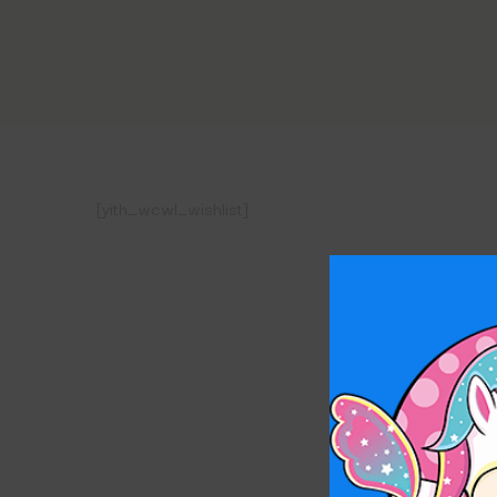
[yith_wcwl_wishlist]