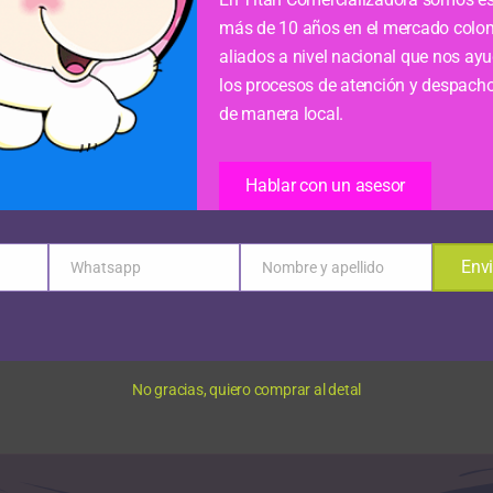
más de 10 años en el mercado colo
aliados a nivel nacional que nos ayud
los procesos de atención y despach
de manera local.
Hablar con un asesor
Envi
Whatsapp
Nombre y apellido
Phone
Name
Number
No gracias, quiero comprar al detal