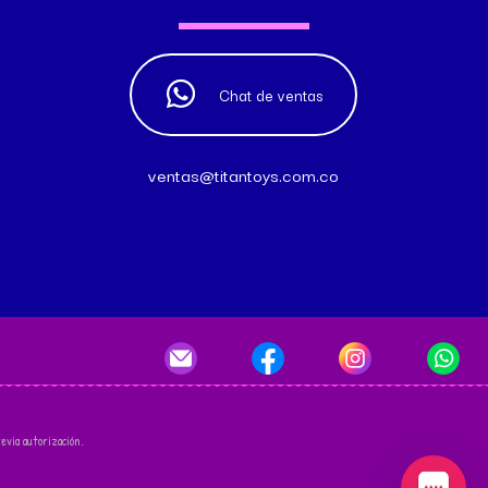
Chat de ventas
ventas@titantoys.com.co
evia autorización.