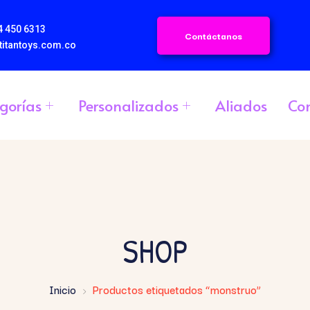
4 450 6313
Contáctanos
titantoys.com.co
gorías
Personalizados
Aliados
Co
SHOP
Inicio
Productos etiquetados “monstruo”