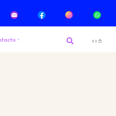
ntacto
$
0