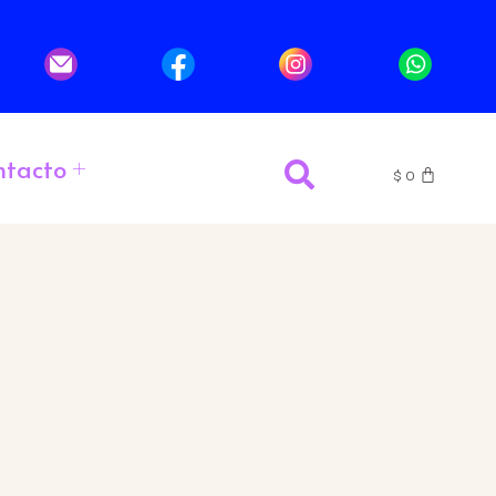
ntacto
$
0