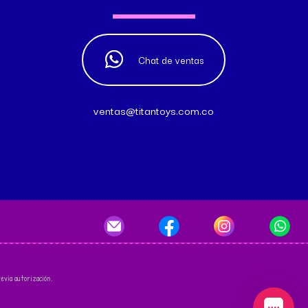
Chat de ventas
ventas@titantoys.com.co
evia autorización.