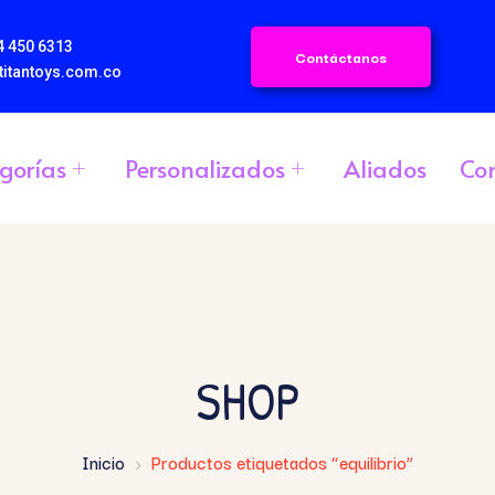
4 450 6313
Contáctanos
titantoys.com.co
gorías
Personalizados
Aliados
Co
SHOP
Inicio
Productos etiquetados “equilibrio”